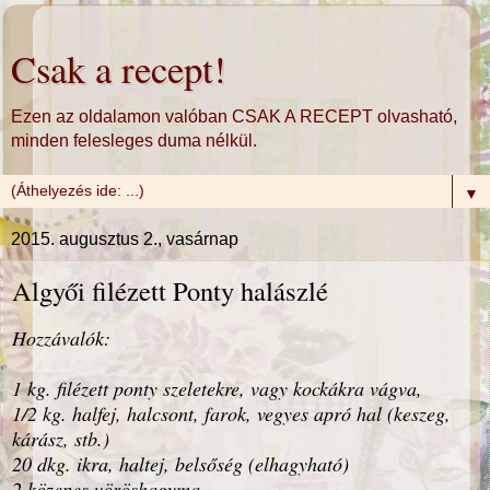
Csak a recept!
Ezen az oldalamon valóban CSAK A RECEPT olvasható,
minden felesleges duma nélkül.
▼
2015. augusztus 2., vasárnap
Algyői filézett Ponty halászlé
Hozzávalók:
1 kg. filézett ponty szeletekre, vagy kockákra vágva,
1/2 kg. halfej, halcsont, farok, vegyes apró hal (keszeg,
kárász, stb.)
20 dkg. ikra, haltej, belsőség (elhagyható)
2 közepes vöröshagyma,