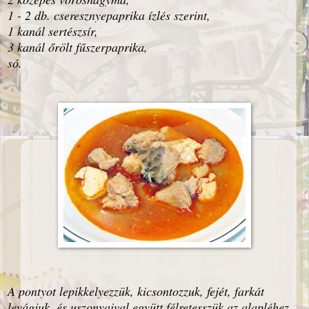
1 - 2 db. cseresznyepaprika ízlés szerint,
1 kanál sertészsír,
3 kanál őrölt fűszerpaprika,
só.
A pontyot lepikkelyezzük, kicsontozzuk, fejét, farkát
levágjuk, és uszonyaival együtt félretesszük az alapléhez.