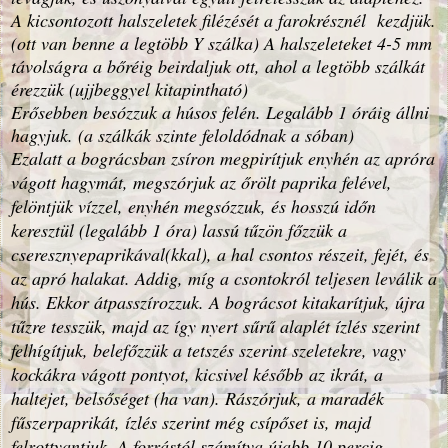
A kicsontozott halszeletek filézését a farokrésznél kezdjük.
(ott van benne a legtöbb Y szálka) A halszeleteket 4-5 mm
távolságra a bőréig beirdaljuk ott, ahol a legtöbb szálkát
érezzük (ujjbeggyel kitapintható)
Erősebben besózzuk a húsos felén. Legalább 1 óráig állni
hagyjuk. (a szálkák szinte feloldódnak a sóban)
Ezalatt a bográcsban zsíron megpirítjuk enyhén az apróra
vágott hagymát, megszórjuk az őrölt paprika felével,
felöntjük vízzel, enyhén megsózzuk, és hosszú időn
keresztül (legalább 1 óra) lassú tűzön főzzük a
cseresznyepaprikával(kkal), a hal csontos részeit, fejét, és
az apró halakat. Addig, míg a csontokról teljesen leválik a
hús. Ekkor átpasszírozzuk. A bográcsot kitakarítjuk, újra
tűzre tesszük, majd az így nyert sűrű alaplét ízlés szerint
felhígítjuk, belefőzzük a tetszés szerint szeletekre, vagy
kockákra vágott pontyot, kicsivel később
az ikrát, a
haltejet, belsőséget (ha van)
. Rászórjuk, a maradék
fűszerpaprikát, ízlés szerint még csípőset is, majd
felrottyantjuk. A forrástól számítva újabb 10 percig